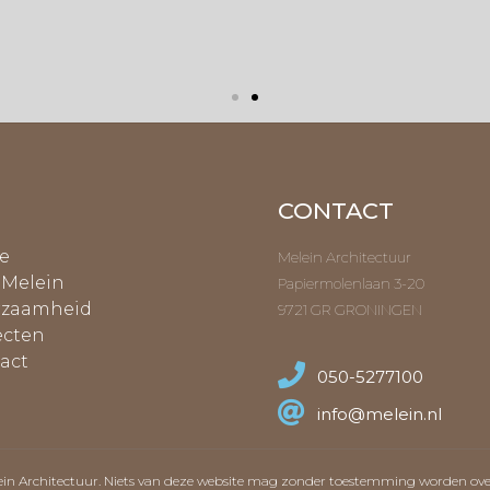
CONTACT
e
Melein Architectuur
 Melein
Papiermolenlaan 3-20
zaamheid
9721 GR GRONINGEN
ecten
act
050-5277100
info@melein.nl
ein Architectuur. Niets van deze website mag zonder toestemming worden o