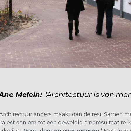
Ane Melein:
‘Architectuur is van men
 Architectuur anders maakt dan de rest. Samen met
 traject aan om tot een geweldig eindresultaat te 
werkwijze
‘Voor, door en over mensen.’
Met deze w