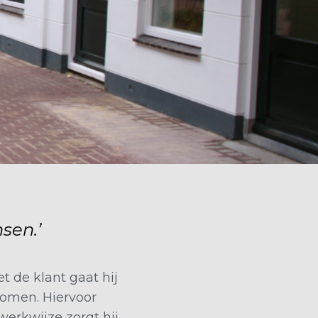
sen.’
 de klant gaat hij
komen. Hiervoor
erkwijze zorgt hij