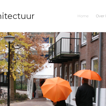
itectuur
Home
Over 